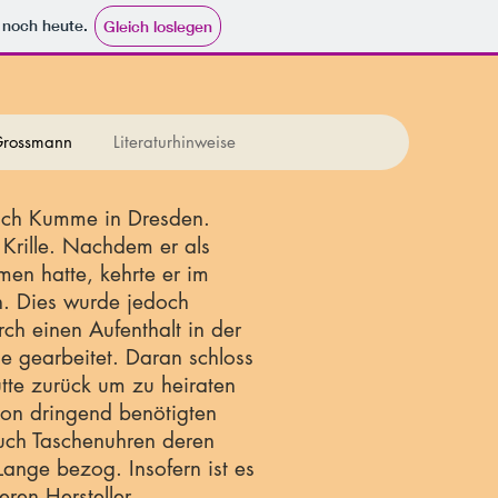
e noch heute.
Gleich loslegen
Grossmann
Literaturhinweise
rich Kumme in Dresden.
Krille. Nachdem er als
en hatte, kehrte er im
n. Dies wurde jedoch
ch einen Aufenthalt in der
 gearbeitet. Daran schloss
tte zurück um zu heiraten
von dringend benötigten
uch Taschenuhren deren
ange bezog. Insofern ist es
ren Hersteller