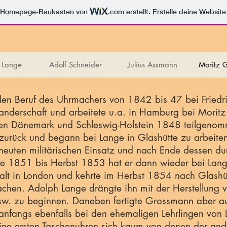
m Homepage-Baukasten von
.com
erstellt. Erstelle deine Websit
 Lange
Adolf Schneider
Julius Assmann
Moritz 
den Beruf des Uhrmachers von 1842 bis 47 bei Fried
nderschaft und arbeitete u.a. in Hamburg bei Moritz 
hen Dänemark und Schleswig-Holstein 1848 teilgenomm
urück und begann bei Lange in Glashütte zu arbeite
neuten militärischen Einsatz und nach Ende dessen dur
te 1851 bis Herbst 1853 hat er dann wieder bei Lange
halt in London und kehrte im Herbst 1854 nach Glashü
achen. Adolph Lange drängte ihn mit der Herstellung 
w. zu beginnen. Daneben fertigte Grossmann aber a
fangs ebenfalls bei den ehemaligen Lehrlingen von L
eine ersten Taschenuhren sich kaum von denen der ande