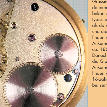
Grossm
datiere
bekann
typisch
als da 
und die
finden 
Ankerh
ca. 18
Danach 
die Gl
Ankerh
finden 
16-zäh
bei sei