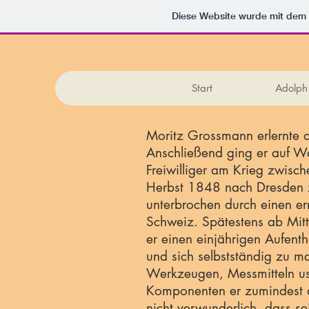
Diese Website wurde mit de
Start
Adolph
Moritz Grossmann erlernte 
Anschließend ging er auf Wa
Freiwilliger am Krieg zwisc
Herbst 1848 nach Dresden z
unterbrochen durch einen er
Schweiz. Spätestens ab Mit
er einen einjährigen Aufent
und sich selbstständig zu m
Werkzeugen, Messmitteln us
Komponenten er zumindest an
nicht verwunderlich, dass s